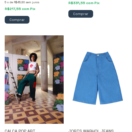
5
x
de
R$45,80
sem juros
R$331,55
com
Pix
R$217,55
com
Pix
Comprar
Comprar
CALÇA POP ART
JORTS WARHOL JEANS