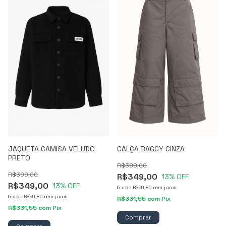
JAQUETA CAMISA VELUDO
CALÇA BAGGY CINZA
PRETO
R$399,00
R$399,00
R$349,00
13
% OFF
R$349,00
13
% OFF
5
x
de
R$69,80
sem juros
5
x
de
R$69,80
sem juros
R$331,55
com
Pix
R$331,55
com
Pix
Comprar