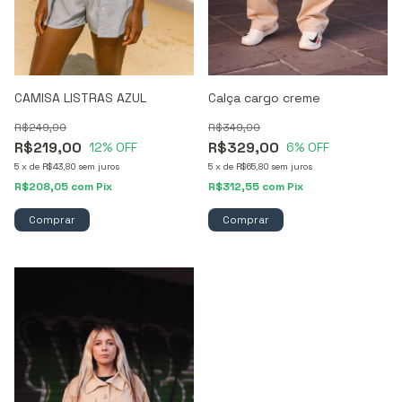
CAMISA LISTRAS AZUL
Calça cargo creme
R$249,00
R$349,00
R$219,00
R$329,00
12
% OFF
6
% OFF
5
x
de
R$43,80
sem juros
5
x
de
R$65,80
sem juros
R$208,05
com
Pix
R$312,55
com
Pix
Comprar
Comprar