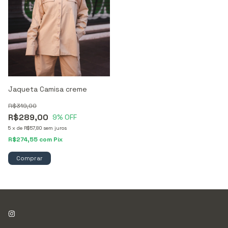
Jaqueta Camisa creme
R$319,00
R$289,00
9
% OFF
5
x
de
R$57,80
sem juros
R$274,55
com
Pix
Comprar