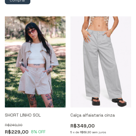
Comprar
Calça alfaiataria cinza
SHORT LINHO SOL
R$349,00
R$249,00
R$229,00
8
% OFF
5
x
de
R$69,80
sem juros