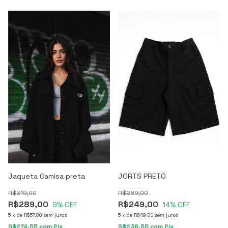
JORTS PRETO
Jaqueta Camisa preta
R$289,00
R$319,00
R$249,00
R$289,00
14
% OFF
9
% OFF
5
x
de
R$49,80
sem juros
5
x
de
R$57,80
sem juros
R$236,55
com
Pix
R$274,55
com
Pix